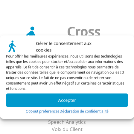
Client
limite
r LMS
 ligne
Repor
Tradu
FlagD
Bénéfi
Tradui
Inscri
BDD
ools
e gestion de vos données
Conne
Conne
RGPD 
Gérer le consentement aux
Connec
Connec
Cross 
cookies
génér
Pour offrir les meilleures expériences, nous utilisons des technologies
Tout découvrir
Découvrir
telles que les cookies pour stocker et/ou accéder aux informations des
appareils. Le fait de consentir à ces technologies nous permettra de
La plateforme
traiter des données telles que le comportement de navigation ou les ID
Les fonctionnalités
uniques sur ce site. Le fait de ne pas consentir ou de retirer son
consentement peut avoir un effet négatif sur certaines caractéristiques
La société
et fonctions.
Le blog
FAQ
Accepter
Solutions
Opt-out preferences
Déclaration de confidentialité
Quality Monitoring
Speech Analytics
Voix du Client