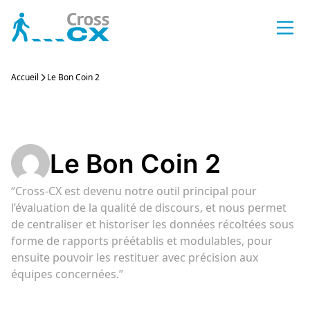
Aller
au
contenu
odules
Accueil
Le Bon Coin 2
Inter
Speec
Rappo
Créat
Porta
Anony
r QM
Interc
Trans
Les ra
Créez 
Un por
Identi
Monitoring
Client
intera
d’enq
conna
perso
Perso
Analy
Rappo
Compa
Salles
Les A
Le Bon Coin 2
ining
Person
Détect
Les ra
Diffus
Tous l
Facili
nalytics / Analyse sentiment
d’éval
Client
API’s
“Cross-CX est devenu notre outil principal pour
l’évaluation de la qualité de discours, et nous permet
 CRM Dataviz
Action
Catég
Rappo
Echan
Parco
GetD
de centraliser et historiser les données récoltées sous
alisation CX 360°
Gérez 
Restit
Toutes
Maitri
Conce
Notre 
forme de rapports préétablis et modulables, pour
Client
satisf
resse
conne
ensuite pouvoir les restituer avec précision aux
r Survey
équipes concernées.”
QM a
Résum
Conne
Intég
SenD
 Clients et Collaborateurs
Booste
Booste
Tous les conne
Liez v
Constr