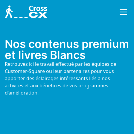
odules
Inter
Speec
Rappo
Créat
Porta
Anony
Nos contenus premium
r QM
Interc
Trans
Les ra
Créez 
Un por
Identi
Monitoring
et livres Blancs
Client
intera
d’enq
conna
perso
Retrouvez ici le travail effectué par les équipes de
Perso
Analy
Rappo
Compa
Salles
Les A
ining
Customer-Square ou leur partenaires pour vous
Person
Détect
Les ra
Diffus
Tous l
Facili
nalytics / Analyse sentiment
apporter des éclairages intéressants liés a nos
d’éval
Client
API’s
activités et aux bénéfices de vos programmes
 CRM Dataviz
Action
Catég
Rappo
Echan
Parco
GetD
d’amélioration.
alisation CX 360°
Gérez 
Restit
Toutes
Maitri
Conce
Notre 
Client
satisf
resse
conne
r Survey
QM a
Résum
Conne
Intég
SenD
 Clients et Collaborateurs
Booste
Booste
Tous les conne
Liez v
Constr