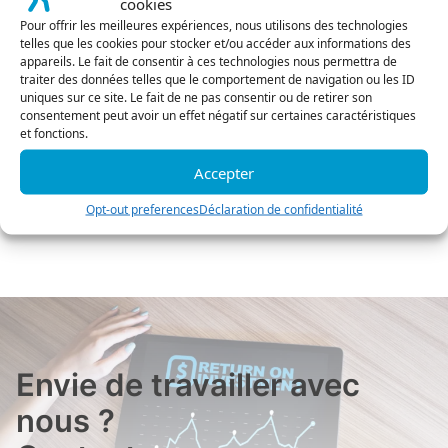
cookies
C’est un fait : le quality monitoring des
Pour offrir les meilleures expériences, nous utilisons des technologies
centres de contacts et les nouvelles
telles que les cookies pour stocker et/ou accéder aux informations des
fonctions liées à l’analyse de la parole (
appareils. Le fait de consentir à ces technologies nous permettra de
Speech Analytics ) aident les analystes a
traiter des données telles que le comportement de navigation ou les ID
uniques sur ce site. Le fait de ne pas consentir ou de retirer son
travailler avec succès sur le parcours
consentement peut avoir un effet négatif sur certaines caractéristiques
client et les résultats de l’entreprise.
et fonctions.
Accepter
Découvrir
Opt-out preferences
Déclaration de confidentialité
Envie de travailler avec
nous ?