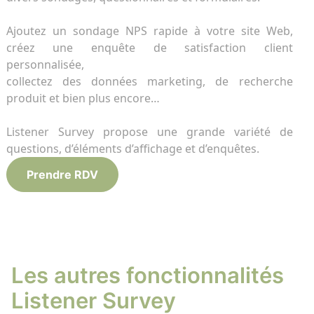
Client
limite
r LMS
 ligne
Repor
Tradu
FlagD
Ajoutez un sondage NPS rapide à votre site Web,
Bénéfi
Tradui
Inscri
créez une enquête de satisfaction client
BDD
personnalisée,
ools
collectez des données marketing, de recherche
e gestion de vos données
Conne
Conne
RGPD 
produit et bien plus encore…
Connec
Connec
Cross 
génér
Listener Survey propose une grande variété de
Tout découvrir
questions, d’éléments d’affichage et d’enquêtes.
Prendre RDV
Les autres fonctionnalités
Listener Survey