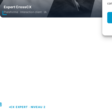
con
Expert CrossCX
Plateforme · Interaction client · IA
2
CX EXPERT · NIVEAU 2