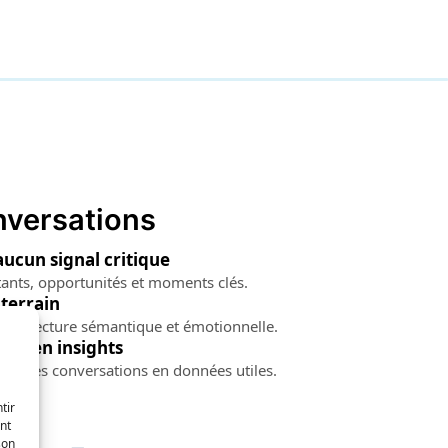
nversations
aucun signal critique
itants, opportunités et moments clés.
 terrain
c une lecture sémantique et émotionnelle.
ges en insights
nt les conversations en données utiles.
tir
nt
son