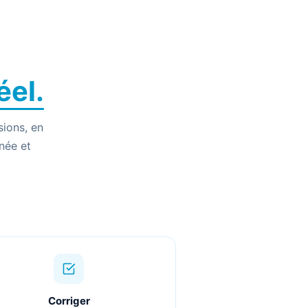
éel.
sions, en
née et
Corriger