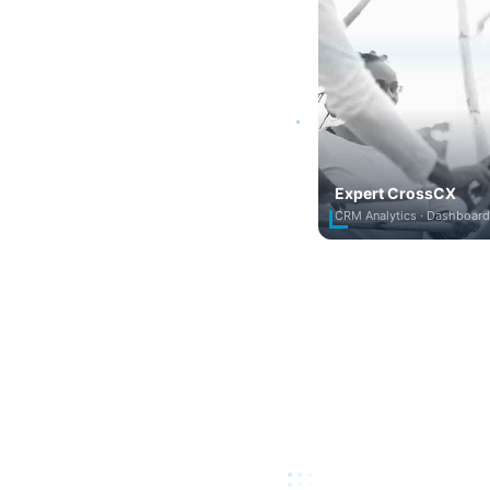
Expert CrossCX
CRM Analytics · Dashboard