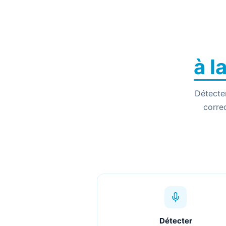
à l
Détecter
corre
Détecter