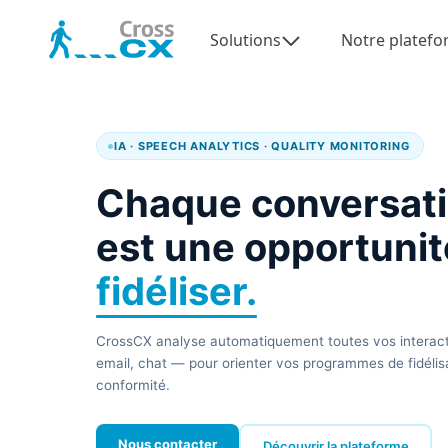
Aller
au
Solutions
Notre platef
contenu
IA · SPEECH ANALYTICS · QUALITY MONITORING
Chaque conversat
est une opportunit
fidéliser.
CrossCX analyse automatiquement toutes vos interacti
email, chat — pour orienter vos programmes de fidélisa
conformité.
Nous contacter
Découvrir la plateforme