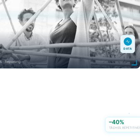
DATA
s · Reporting
–40%
TÂCHES RÉPÉTITIVE