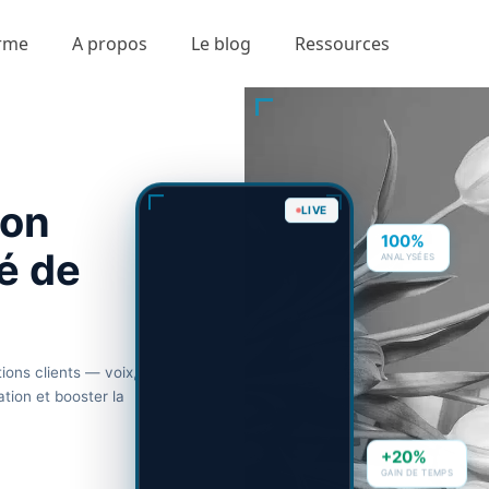
orme
A propos
Le blog
Ressources
ion
LIVE
100%
é de
ANALYSÉES
ons clients — voix,
tion et booster la
+20%
GAIN DE TEMPS