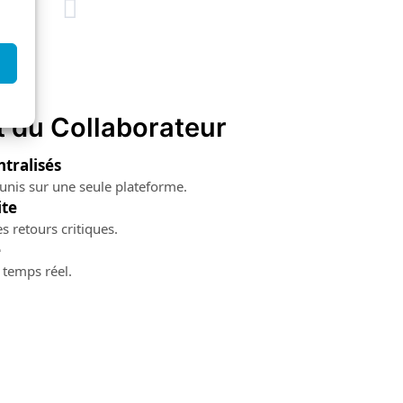
t du Collaborateur
tralisés
éunis sur une seule plateforme.
ite
es retours critiques.
e
 temps réel.