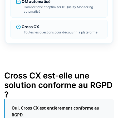
Client
limite
QM automatisé
r LMS
Comprendre et optimiser le Quality Monitoring
 ligne
Repor
Tradu
FlagD
automatisé
Bénéfi
Tradui
Inscri
BDD
ools
Cross CX
e gestion de vos données
Toutes les questions pour découvrir la plateforme
Conne
Conne
RGPD 
Connec
Connec
Cross 
génér
Tout découvrir
Cross CX est-elle une
solution conforme au RGPD
?
Oui, Cross CX est entièrement conforme au
RGPD.