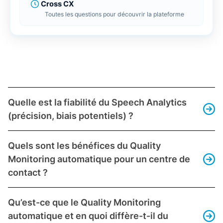
Cross CX
Toutes les questions pour découvrir la plateforme
Quelle est la fiabilité du Speech Analytics
(précision, biais potentiels) ?
La fiabilité du Speech Analytics dépend de plusieurs
facteurs : la qualité des données en entrée
Quels sont les bénéfices du Quality
(enregistrements), la performance des algorithmes de
Monitoring automatique pour un centre de
reconnaissance vocale et d’analyse, ainsi que la
contact ?
configuration du système. Globalement, les solutions
Les bénéfices apportés par le Quality Monitoring
récentes ont fait de grands progrès en précision, mais
automatique via le Speech Analytics sont nombreux et
il est important de comprendre leurs limites
Qu’est-ce que le Quality Monitoring
largement documentés. On peut les regrouper en
potentielles pour un usage avisé.
automatique et en quoi diffère-t-il du
plusieurs axes majeurs​ :