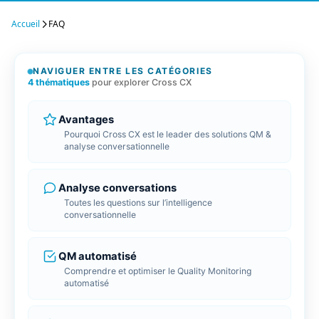
Client
limite
r LMS
Accueil
FAQ
 ligne
Repor
Tradu
FlagD
Bénéfi
Tradui
Inscri
BDD
ools
NAVIGUER ENTRE LES CATÉGORIES
4 thématiques
pour explorer Cross CX
e gestion de vos données
Conne
Conne
RGPD 
Connec
Connec
Cross 
Avantages
génér
Pourquoi Cross CX est le leader des solutions QM &
Tout découvrir
analyse conversationnelle
Analyse conversations
Toutes les questions sur l’intelligence
conversationnelle
QM automatisé
Comprendre et optimiser le Quality Monitoring
automatisé