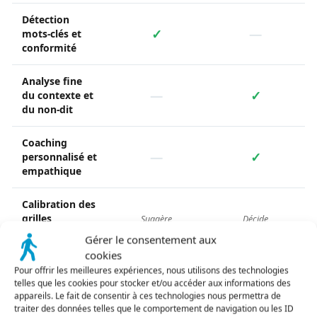
Détection
✓
—
mots-clés et
conformité
Analyse fine
—
✓
du contexte et
du non-dit
Coaching
—
✓
personnalisé et
empathique
Calibration des
grilles
Suggère
Décide
d’évaluation
Gérer le consentement aux
cookies
Plans d’
actions
Pour offrir les meilleures expériences, nous utilisons des technologies
Détecte
Pilote
correctives
telles que les cookies pour stocker et/ou accéder aux informations des
appareils. Le fait de consentir à ces technologies nous permettra de
traiter des données telles que le comportement de navigation ou les ID