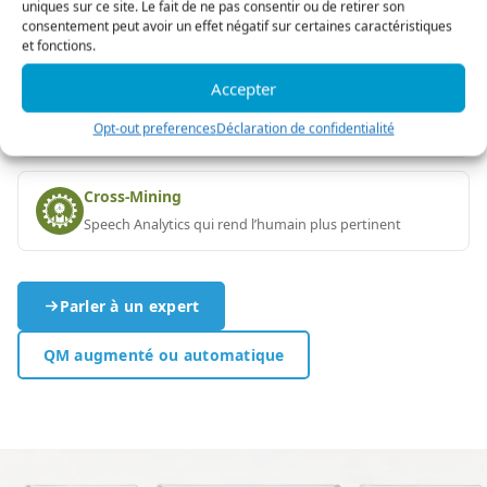
uniques sur ce site. Le fait de ne pas consentir ou de retirer son
consentement peut avoir un effet négatif sur certaines caractéristiques
LES MODULES CONCERNÉS
et fonctions.
Accepter
QM augmenté ou automatique
Opt-out preferences
Déclaration de confidentialité
L’IA assiste l’évaluateur — elle ne le remplace pas
Cross-Mining
Speech Analytics qui rend l’humain plus pertinent
Parler à un expert
QM augmenté ou automatique