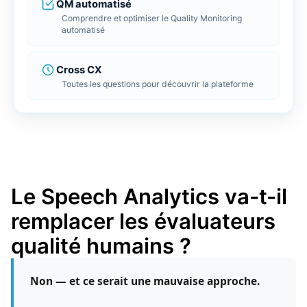
Client
limite
QM automatisé
r LMS
Comprendre et optimiser le Quality Monitoring
 ligne
Repor
Tradu
FlagD
automatisé
Bénéfi
Tradui
Inscri
BDD
ools
Cross CX
e gestion de vos données
Toutes les questions pour découvrir la plateforme
Conne
Conne
RGPD 
Connec
Connec
Cross 
génér
Tout découvrir
Le Speech Analytics va-t-il
remplacer les évaluateurs
qualité humains ?
Non — et ce serait une mauvaise approche.