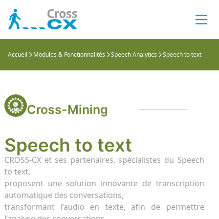
odules
Accueil
Modules & Fonctionnalités
Speech Analytics
Speech to text
Inter
Speec
Rappo
Créat
Porta
Anony
r QM
Interc
Trans
Les ra
Créez 
Un por
Identi
Monitoring
Client
intera
d’enq
conna
perso
Perso
Analy
Rappo
Compa
Salles
Les A
Cross-Mining
ining
Person
Détect
Les ra
Diffus
Tous l
Facili
nalytics / Analyse sentiment
d’éval
Client
API’s
Speech to text
 CRM Dataviz
Action
Catég
Rappo
Echan
Parco
GetD
CROSS-CX et ses partenaires, spécialistes du Speech
alisation CX 360°
Gérez 
Restit
Toutes
Maitri
Conce
Notre 
to text,
Client
satisf
resse
conne
proposent une solution innovante de transcription
r Survey
automatique des conversations,
QM a
Résum
Conne
Intég
SenD
 Clients et Collaborateurs
transformant l’audio en texte, afin de permettre
Booste
Booste
Tous les conne
Liez v
Constr
l’analyse des conversations.