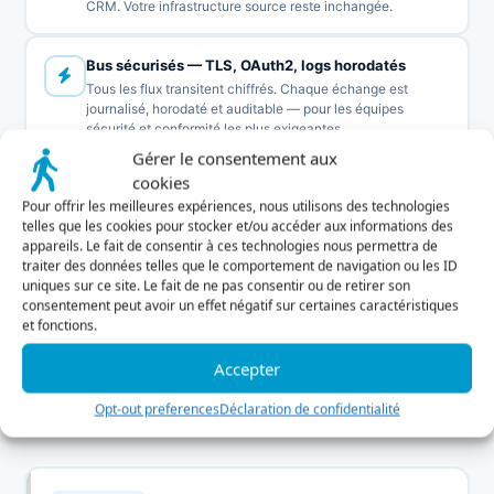
CRM. Votre infrastructure source reste inchangée.
Bus sécurisés — TLS, OAuth2, logs horodatés
Tous les flux transitent chiffrés. Chaque échange est
journalisé, horodaté et auditable — pour les équipes
sécurité et conformité les plus exigeantes.
Gérer le consentement aux
cookies
Zéro impact sur vos systèmes sources
Pour offrir les meilleures expériences, nous utilisons des technologies
CrossCX n'écrit jamais dans votre CCaaS, téléphonie ou
telles que les cookies pour stocker et/ou accéder aux informations des
CRM source. Les actions sont déclenchées dans CrossCX
appareils. Le fait de consentir à ces technologies nous permettra de
ou via vos propres APIs — toujours sous contrôle de votre
traiter des données telles que le comportement de navigation ou les ID
DSI.
uniques sur ce site. Le fait de ne pas consentir ou de retirer son
consentement peut avoir un effet négatif sur certaines caractéristiques
et fonctions.
Déploiement en jours — sans projet informatique
Un connecteur certifié, une clé API, une session de
Accepter
configuration. L'équipe CrossCX gère la mise en production
et maintient le connecteur à chaque évolution éditeur.
Opt-out preferences
Déclaration de confidentialité