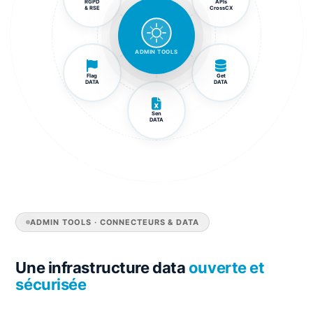
RGPD
APIs
& RSE
CrossCX
ADMIN TOOLS
Flag
Get
DATA
DATA
Sen
DATA
ADMIN TOOLS · CONNECTEURS & DATA
Une infrastructure data
ouverte et
sécurisée