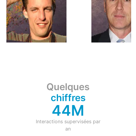
Quelques
chiffres
60
M
Interactions supervisées par
an