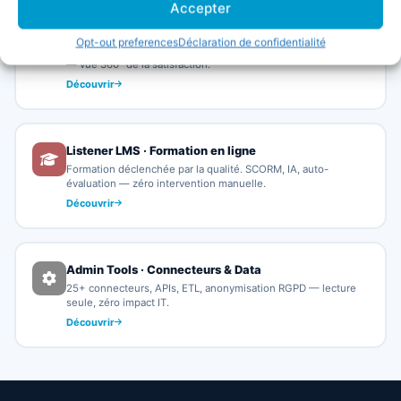
Accepter
Listener Survey · Sondages VoC
Opt-out preferences
Déclaration de confidentialité
Collecter ou connecter — NPS, CSAT, avis publics, verbatims
— vue 360° de la satisfaction.
Découvrir
Listener LMS · Formation en ligne
Formation déclenchée par la qualité. SCORM, IA, auto-
évaluation — zéro intervention manuelle.
Découvrir
Admin Tools · Connecteurs & Data
25+ connecteurs, APIs, ETL, anonymisation RGPD — lecture
seule, zéro impact IT.
Découvrir