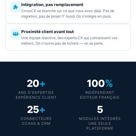
Intégration, pas remplacement
CrossCX se branche sur ce que vous avez déjà. Pas de
migration, pas de projet IT lourd. On s'intègre en jours.
Proximité client avant tout
Une équipe réactive, des experts CX qui connaissent vos
métiers. On n'ouvre pas de tickets — on se parle.
20
+
100
%
ANS D'EXPERTISE
INDÉPENDANT
EXPÉRIENCE CLIENT
ÉDITEUR FRANÇAIS
25
+
5
CONNECTEURS
MODULES INTÉGRÉS
CCAAS & CRM
UNE SEULE
PLATEFORME