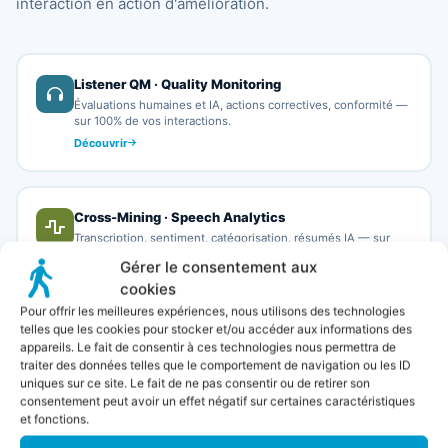
interaction en action d'amélioration.
Listener QM · Quality Monitoring
Évaluations humaines et IA, actions correctives, conformité —
sur 100% de vos interactions.
Découvrir
Cross-Mining · Speech Analytics
Transcription, sentiment, catégorisation, résumés IA — sur
voix, email, chat.
Gérer le consentement aux
Découvrir
cookies
Pour offrir les meilleures expériences, nous utilisons des technologies
telles que les cookies pour stocker et/ou accéder aux informations des
appareils. Le fait de consentir à ces technologies nous permettra de
CRM Dataviz · Datavisualisation CX
traiter des données telles que le comportement de navigation ou les ID
250+ rapports, exploration libre, alertes automatisées —
uniques sur ce site. Le fait de ne pas consentir ou de retirer son
moteur analytique enterprise.
consentement peut avoir un effet négatif sur certaines caractéristiques
Découvrir
et fonctions.