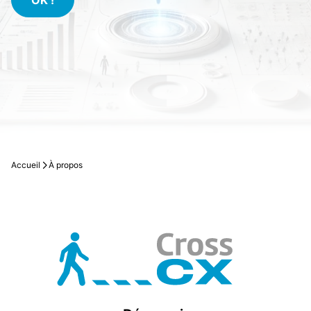
OK !
map plus étoffée et plus pérenne.
En savoir plus
Accueil
À propos