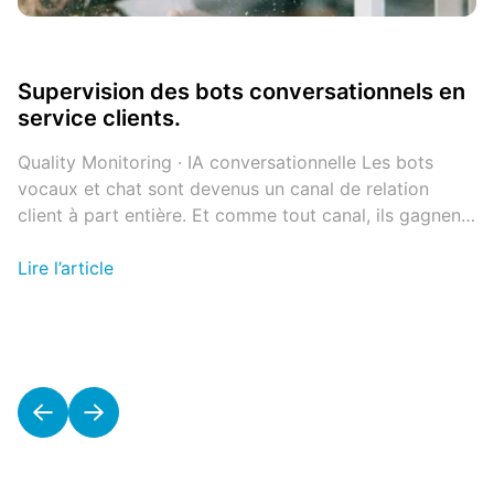
Supervision des bots conversationnels en
service clients.
Quality Monitoring · IA conversationnelle Les bots
vocaux et chat sont devenus un canal de relation
client à part entière. Et comme tout canal, ils gagnent
à être écoutés, compris et améliorés en continu.
Bonne nouvelle : tout ce qu’il faut pour le faire existe
Lire l’article
déjà. Déployer un agent conversationnel n’a jamais été
aussi accessible. […]