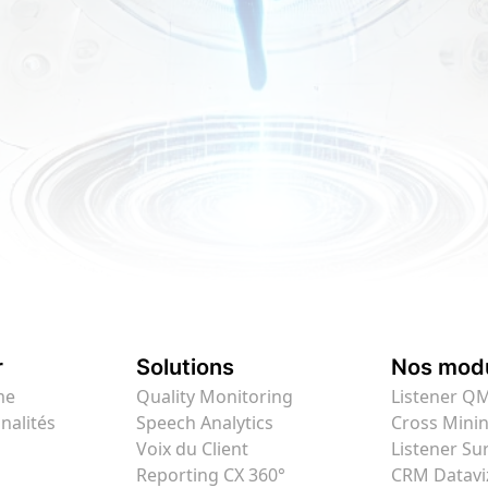
r
Solutions
Nos mod
me
Quality Monitoring
Listener Q
nalités
Speech Analytics
Cross Mini
Voix du Client
Listener Su
Reporting CX 360°
CRM Datavi