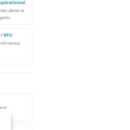
opérationnel
réel, alertes et
agents
 / BPO
multi-canaux,
t et