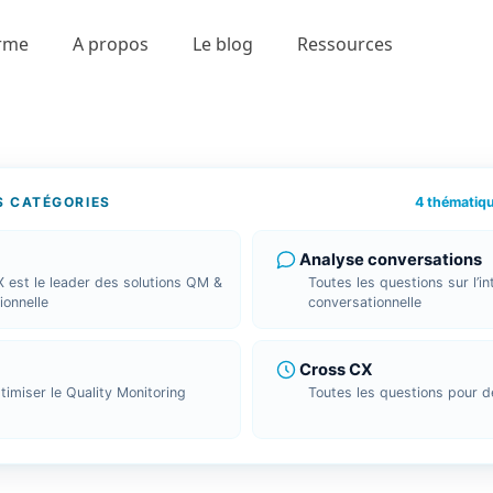
orme
A propos
Le blog
Ressources
4 thématiq
S CATÉGORIES
Analyse conversations
 est le leader des solutions QM &
Toutes les questions sur l’in
ionnelle
conversationnelle
Cross CX
imiser le Quality Monitoring
Toutes les questions pour d