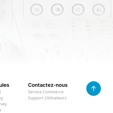
ules
Contactez-nous
M
Service Commerce
ng
Support Utilisateurs
rvey
z