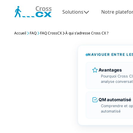
Aller
au
Solutions
Notre platef
contenu
Accueil
FAQ
FAQ CrossCX
À qui s’adresse Cross CX ?
NAVIGUER ENTRE LE
Avantages
Pourquoi Cross CX
analyse conversat
QM automatisé
Comprendre et opt
automatisé