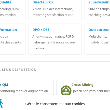
Qualité
Directeur CX
Superviseur 
 scoring, suivi
Vision 360° des interactions,
Suivi en temps 
ans d’action
reporting satisfaction et NPS
coaching des 
Formation
DPO / DSI
Outsourceur
és aux
Anonymisation native, RGPD,
Multi-clients, 
lité des agents
hébergement français ou on-
multi-langues
premise
À LEUR DISPOSITION
er QM
Cross-Mining
 Monitoring manuel, augmenté ou
Speech Analytics, sentimen
ique
transcription
Gérer le consentement aux cookies