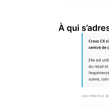
À qui s’adre
Cross CX s
centre de c
Elle est ut
du retail e
l’expérienc
suivre, com
LES PROFILS Q