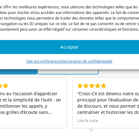
 / CRM Dataviz
Listener Survey
r offrir les meilleures expériences, nous utilisons des technologies telles que les
ng et dashboards omnicanaux
Sondages et voix du client
kies pour stocker et/ou accéder aux informations des appareils. Le fait de consen
es technologies nous permettra de traiter des données telles que le comporteme
navigation ou les ID uniques sur ce site. Le fait de ne pas consentir ou de retirer 
er LMS
Admin Tools
sentement peut avoir un effet négatif sur certaines caractéristiques et fonctions.
on et montée en compétences
Gestion des données, API
nts
RGPD
Accepter
Opt-out preferences
Déclaration de confidentialité
 la plateforme
Demander une démo
ns eu l’occasion d’apprécier
“Cross-CX est devenu notre ou
 et la simplicité de l’outil : on
principal pour l’évaluation de
tillonner les appels, y
de discours, et nous permet 
os grilles d’écoute sans
centraliser et historiser les 
, et le module Speech
récoltées sous forme de rapp
Lire la suite
est très performant.”
préétablis et modulables, po
pouvoir les restituer avec pré
équipes concernées.”