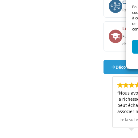
CX 360°
Pou
Reporti
coo
à c
de 
Listen
con
Formati
des age
Découvrir
“Nous avo
la richesse
peut échan
associer n
difficulté
Lire la suite
Analytics 