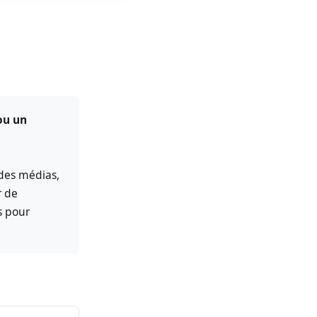
ou un
 des médias,
r de
s pour