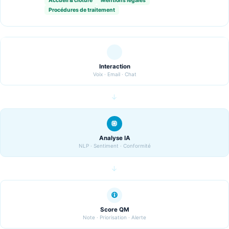
Accueil & clôture
Mentions légales
Procédures de traitement
Interaction
Voix · Email · Chat
→
Analyse IA
NLP · Sentiment · Conformité
→
Score QM
Note · Priorisation · Alerte