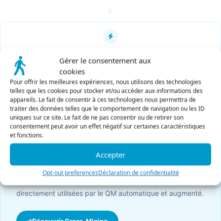
→
Action déclenchée
Correctif · Coaching · LMS
Gérer le consentement aux
cookies
Pour offrir les meilleures expériences, nous utilisons des technologies
telles que les cookies pour stocker et/ou accéder aux informations des
appareils. Le fait de consentir à ces technologies nous permettra de
CROSS-MINING · SPEECH ANALYTICS
traiter des données telles que le comportement de navigation ou les ID
uniques sur ce site. Le fait de ne pas consentir ou de retirer son
consentement peut avoir un effet négatif sur certaines caractéristiques
Le QM automatique s’appuie sur
et fonctions.
Cross-Mining pour aller plus loin.
Accepter
Transcription, sentiment, catégorisation, résumés,
traduction — Cross-Mining transforme chaque
Opt-out preferences
Déclaration de confidentialité
conversation audio ou texte en données exploitables,
directement utilisées par le QM automatique et augmenté.
Découvrir Cross-Mining