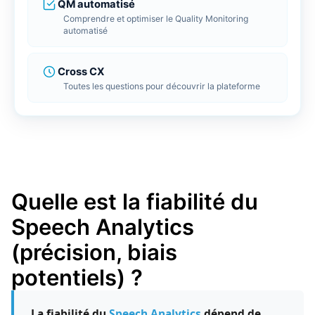
Client
limite
QM automatisé
r LMS
Comprendre et optimiser le Quality Monitoring
 ligne
Repor
Tradu
FlagD
automatisé
Bénéfi
Tradui
Inscri
BDD
ools
Cross CX
e gestion de vos données
Toutes les questions pour découvrir la plateforme
Conne
Conne
RGPD 
Connec
Connec
Cross 
génér
Tout découvrir
Quelle est la fiabilité du
Speech Analytics
(précision, biais
potentiels) ?
La fiabilité du
Speech Analytics
dépend de