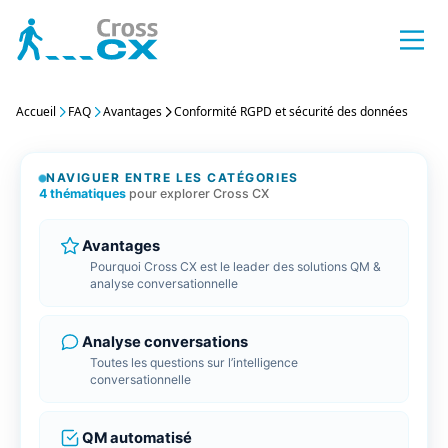
Aller
au
contenu
odules
Accueil
FAQ
Avantages
Conformité RGPD et sécurité des données
Inter
Speec
Rappo
Créat
Porta
Anony
r QM
Interc
Trans
Les ra
Créez 
Un por
Identi
Monitoring
Client
intera
d’enq
conna
perso
NAVIGUER ENTRE LES CATÉGORIES
4 thématiques
pour explorer Cross CX
Perso
Analy
Rappo
Compa
Salles
Les A
ining
Person
Détect
Les ra
Diffus
Tous l
Facili
Avantages
nalytics / Analyse sentiment
d’éval
Client
API’s
Pourquoi Cross CX est le leader des solutions QM &
analyse conversationnelle
 CRM Dataviz
Action
Catég
Rappo
Echan
Parco
GetD
alisation CX 360°
Gérez 
Restit
Toutes
Maitri
Conce
Notre 
Analyse conversations
Client
satisf
resse
conne
Toutes les questions sur l’intelligence
conversationnelle
r Survey
QM a
Résum
Conne
Intég
SenD
 Clients et Collaborateurs
Booste
Booste
Tous les conne
Liez v
Constr
QM automatisé