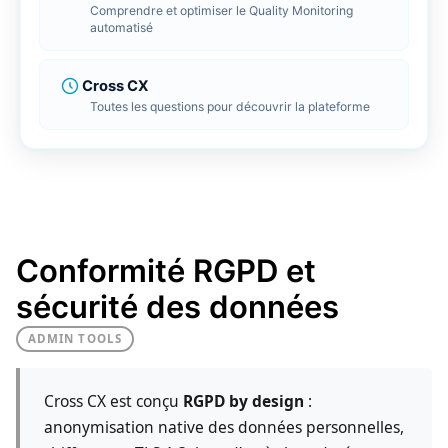
Client
limite
Comprendre et optimiser le Quality Monitoring
r LMS
automatisé
 ligne
Repor
Tradu
FlagD
Bénéfi
Tradui
Inscri
Cross CX
BDD
ools
Toutes les questions pour découvrir la plateforme
e gestion de vos données
Conne
Conne
RGPD 
Connec
Connec
Cross 
génér
Tout découvrir
Conformité RGPD et
sécurité des données
ADMIN TOOLS
Cross CX est conçu
RGPD by design
:
anonymisation native des données personnelles,