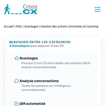
Aller
au
contenu
odules
Accueil
FAQ
Avantages
Gestion des actions correctives et coaching
Inter
Speec
Rappo
Créat
Porta
Anony
r QM
Interc
Trans
Les ra
Créez 
Un por
Identi
Monitoring
Client
intera
d’enq
conna
perso
NAVIGUER ENTRE LES CATÉGORIES
4 thématiques
pour explorer Cross CX
Perso
Analy
Rappo
Compa
Salles
Les A
ining
Person
Détect
Les ra
Diffus
Tous l
Facili
Avantages
nalytics / Analyse sentiment
d’éval
Client
API’s
Pourquoi Cross CX est le leader des solutions QM &
analyse conversationnelle
 CRM Dataviz
Action
Catég
Rappo
Echan
Parco
GetD
alisation CX 360°
Gérez 
Restit
Toutes
Maitri
Conce
Notre 
Analyse conversations
Client
satisf
resse
conne
Toutes les questions sur l’intelligence
conversationnelle
r Survey
QM a
Résum
Conne
Intég
SenD
 Clients et Collaborateurs
Booste
Booste
Tous les conne
Liez v
Constr
QM automatisé