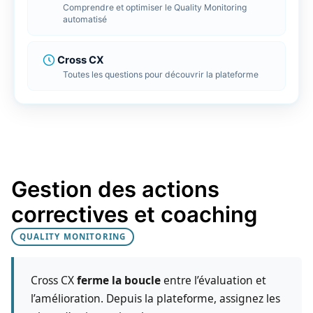
Client
limite
Comprendre et optimiser le Quality Monitoring
r LMS
automatisé
 ligne
Repor
Tradu
FlagD
Bénéfi
Tradui
Inscri
Cross CX
BDD
ools
Toutes les questions pour découvrir la plateforme
e gestion de vos données
Conne
Conne
RGPD 
Connec
Connec
Cross 
génér
Tout découvrir
Gestion des actions
correctives et coaching
QUALITY MONITORING
Cross CX
ferme la boucle
entre l’évaluation et
l’amélioration. Depuis la plateforme, assignez les