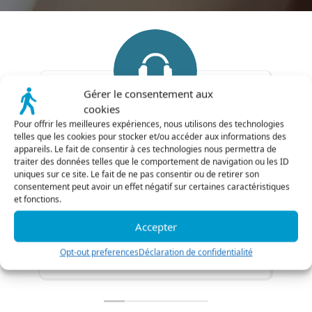
Gérer le consentement aux
cookies
Pour offrir les meilleures expériences, nous utilisons des technologies
Quality Monitoring
telles que les cookies pour stocker et/ou accéder aux informations des
Quality Monitoring
appareils. Le fait de consentir à ces technologies nous permettra de
traiter des données telles que le comportement de navigation ou les ID
uniques sur ce site. Le fait de ne pas consentir ou de retirer son
revolutionne la pratique
consentement peut avoir un effet négatif sur certaines caractéristiques
Listener QM
C
et fonctions.
avec une plateforme complète de
p
quality management boostée a l’IA.
Accepter
Découvrir
Opt-out preferences
Déclaration de confidentialité