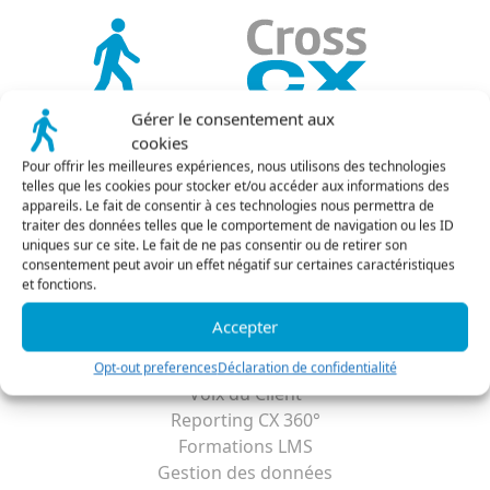
Client
limite
r LMS
 ligne
Repor
Tradu
FlagD
Bénéfi
Tradui
Inscri
BDD
ools
Gérer le consentement aux
e gestion de vos données
cookies
Découvrir
Conne
Conne
RGPD 
Pour offrir les meilleures expériences, nous utilisons des technologies
Connec
Connec
Cross 
La plateforme
telles que les cookies pour stocker et/ou accéder aux informations des
génér
Les fonctionnalités
appareils. Le fait de consentir à ces technologies nous permettra de
Tout découvrir
traiter des données telles que le comportement de navigation ou les ID
La société
uniques sur ce site. Le fait de ne pas consentir ou de retirer son
Le blog
consentement peut avoir un effet négatif sur certaines caractéristiques
FAQ
et fonctions.
Solutions
Accepter
Quality Monitoring
Speech Analytics
Opt-out preferences
Déclaration de confidentialité
Voix du Client
Reporting CX 360°
Formations LMS
Gestion des données