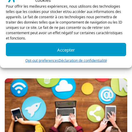
Pour offrir les meilleures expériences, nous utilisons des technologies
🔍 La Voix du Client avec Listener Survey
telles que les cookies pour stocker et/ou accéder aux informations des
appareils. Le fait de consentir à ces technologies nous permettra de
Le saviez-vous ? Cross CX est aussi devenu, dès debut
traiter des données telles que le comportement de navigation ou les ID
2024, le leader français des solutions de
uniques sur ce site. Le fait de ne pas consentir ou de retirer son
QualityMonitoring et de SpeechAnalytics, et aussi
consentement peut avoir un effet négatif sur certaines caractéristiques
et fonctions.
parce que nous proposions historiquement, et que
nous avons su maintenir, une offre complète pour les
Accepter
sondages, et pour capter la voixduclient sur tous les
canaux. En plus des notes de qualité […]
Opt-out preferences
Déclaration de confidentialité