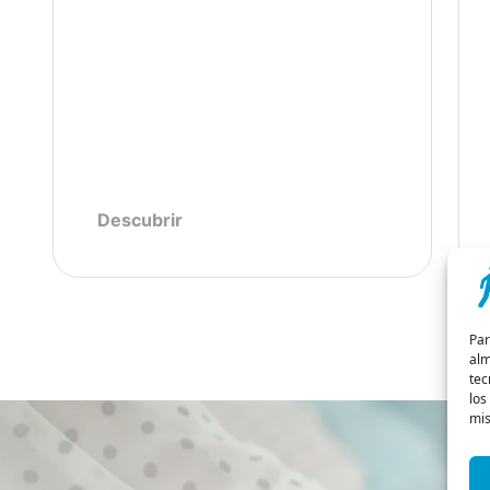
Descubrir
Par
alm
tec
los
mis