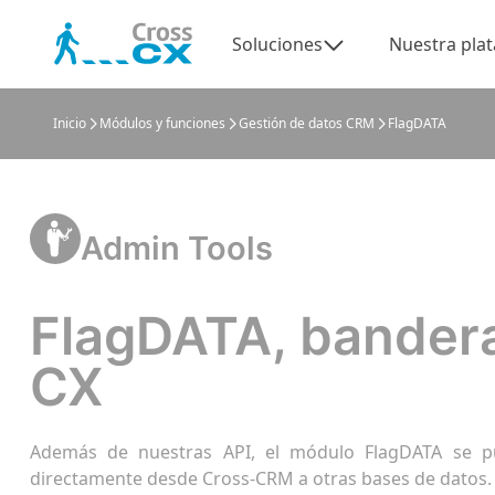
Soluciones
Nuestra pla
Inicio
Módulos y funciones
Gestión de datos CRM
FlagDATA
Admin Tools
FlagDATA, bander
CX
Además de nuestras API, el módulo FlagDATA se pued
directamente desde Cross-CRM a otras bases de datos.