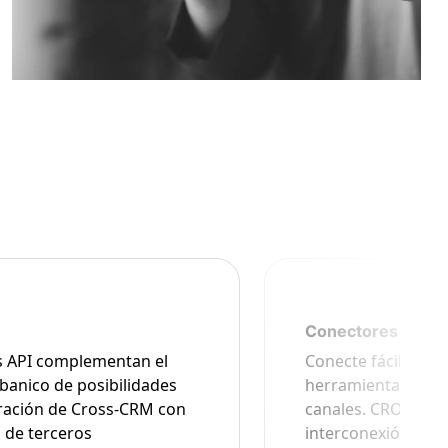
Conectores Cros
s API complementan el
Conecte fácilment
banico de posibilidades
herramientas CRM 
ración de Cross-CRM con
canales. CROSS-CR
 de terceros
interconexión diar