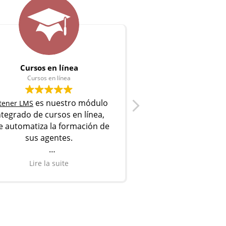
Cursos en línea
La voz del c
Cursos en línea
La voz del cli
es nuestro módulo
rec
stener LMS
Listener Survey
ntegrado de cursos en línea,
opiniones y encue
e automatiza la formación de
clientes dondequier
sus agentes.
también permite re
Descubrir
Descubr
Lire la suite
Lire la sui