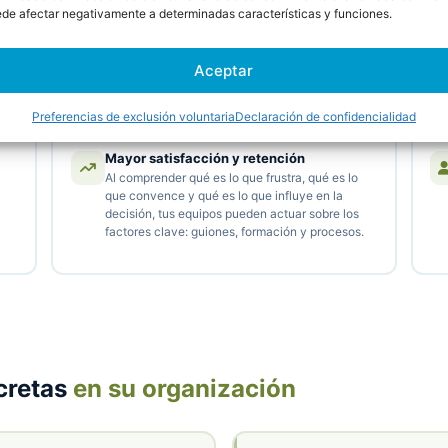
Paneles de control avanzados bajo
de afectar negativamente a determinadas características y funciones.
demanda
Analiza cualquier aspecto de tus
conversaciones —agente, campaña, tema,
Aceptar
periodo— con vistas diseñadas en función de
tus verdaderos retos empresariales.
Preferencias de exclusión voluntaria
Declaración de confidencialidad
Mayor satisfacción y retención
Al comprender qué es lo que frustra, qué es lo
que convence y qué es lo que influye en la
decisión, tus equipos pueden actuar sobre los
factores clave: guiones, formación y procesos.
cretas
en su organización