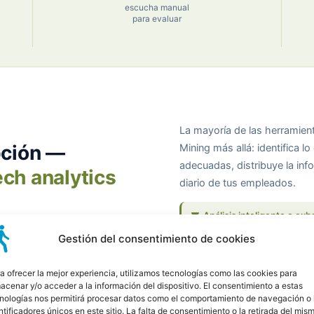
escucha manual
para evaluar
La mayoría de las herramienta
pción —
Mining más allá: identifica l
adecuadas, distribuye la info
ech analytics
diario de tus empleados.
Análisis inteligente o ex
selectivo o cobertura al 100 
Gestión del consentimiento de cookies
de llamada que desea audita
a ofrecer la mejor experiencia, utilizamos tecnologías como las cookies para
acenar y/o acceder a la información del dispositivo. El consentimiento a estas
nologías nos permitirá procesar datos como el comportamiento de navegación o 
ntificadores únicos en este sitio. La falta de consentimiento o la retirada del mis