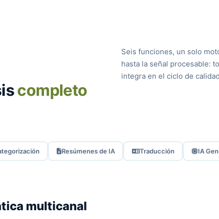
Seis funciones, un solo moto
hasta la señal procesable: t
integra en el ciclo de calidad
sis
completo
tegorización
Resúmenes de IA
Traducción
IA Gen
tica multicanal