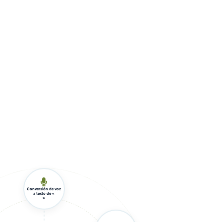
Conversión de voz
a texto de «
»