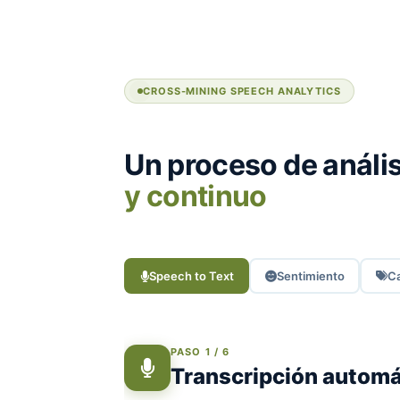
CROSS-MINING SPEECH ANALYTICS
Un proceso de análi
y continuo
Speech to Text
Sentimiento
Ca
PASO 1 / 6
Transcripción automá