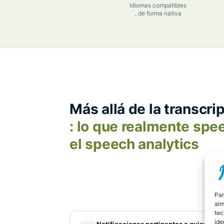
Idiomas compatibles
, de forma nativa
Más allá de la transcri
: lo que realmente spe
el speech analytics
Par
alm
tec
ide