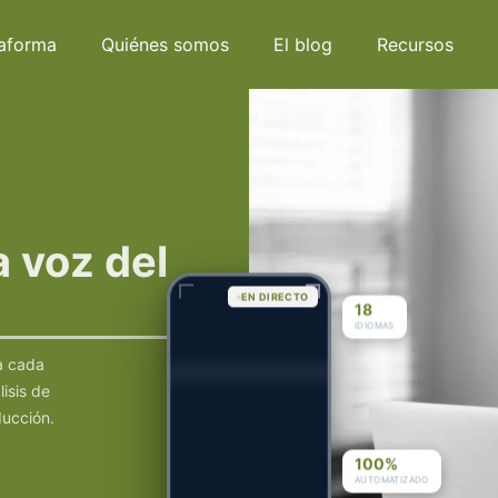
taforma
Quiénes somos
El blog
Recursos
a voz del
EN DIRECTO
18
IDIOMAS
a cada
lisis de
ducción.
100%
AUTOMATIZADO