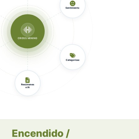
Sentimiento
CROSS MINING
Categorizac
Resúmenes
e IA
Encendido /