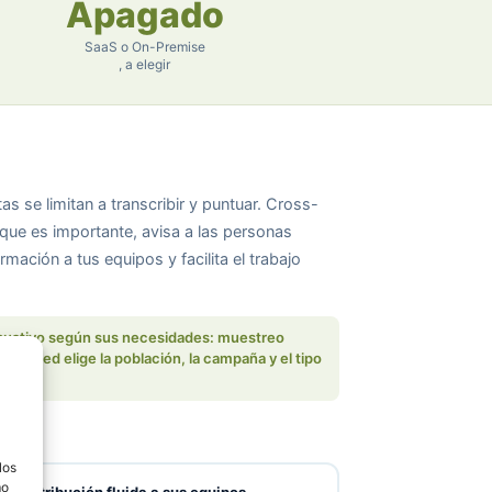
Apagado
SaaS o On-Premise
, a elegir
s se limitan a transcribir y puntuar. Cross-
o que es importante, avisa a las personas
rmación a tus equipos y facilita el trabajo
haustivo según sus necesidades: muestreo
%; usted elige la población, la campaña y el tipo
r.
los
mo