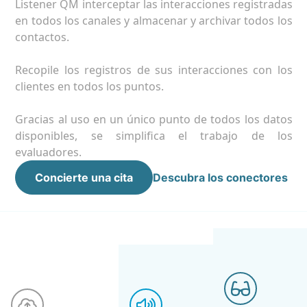
intel
inte
líne
Listener QM interceptar las interacciones registradas
r LMS
en todos los canales y almacenar y archivar todos los
n línea
Info
Trad
Fla
contactos.
Bene
Trad
Intr
ava
dato
ools
Recopile los registros de sus interacciones con los
entas para gestionar sus datos
clientes en todos los puntos.
Con
Cone
GDP
IA g
Cone
Cros
Gracias al uso en un único punto de todos los datos
Cone
Descubre todo
disponibles, se simplifica el trabajo de los
evaluadores.
Concierte una cita
Descubra los conectores