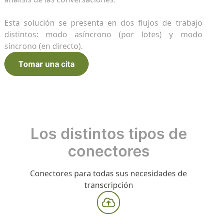
intelig
intera
línea
r LMS
n línea
Infor
Tradu
FlagD
Esta solución se presenta en dos flujos de trabajo
Benefí
Traduz
Introd
distintos: modo asíncrono (por lotes) y modo
avanz
multil
datos
síncrono (en directo).
ools
entas para gestionar sus datos
Tomar una cita
Conec
Conec
GDPR 
IA gen
Conect
Cross
Conect
Descubre todo
Los distintos tipos de
conectores
Conectores para todas sus necesidades de
transcripción