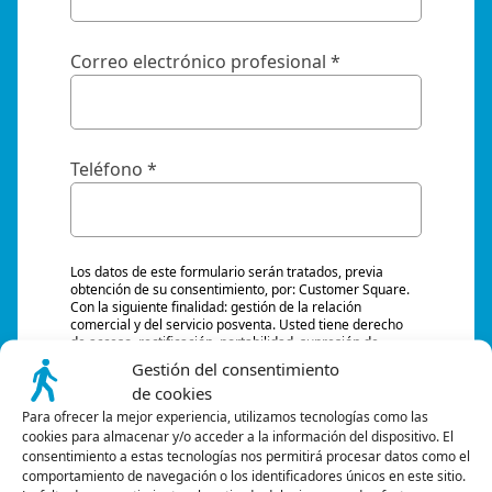
Correo electrónico profesional
*
Teléfono
*
Los datos de este formulario serán tratados, previa
obtención de su consentimiento, por: Customer Square.
Con la siguiente finalidad: gestión de la relación
comercial y del servicio posventa. Usted tiene derecho
de acceso, rectificación, portabilidad, supresión de
dichos datos o limitación del tratamiento. Puede
Gestión del consentimiento
oponerse al tratamiento de sus datos y tiene derecho a
de cookies
retirar su consentimiento en cualquier momento
dirigiéndose a: Customer Square, 7 rue Leo Delibes,
Para ofrecer la mejor experiencia, utilizamos tecnologías como las
75116 París, correo electrónico:
customer-square
. Tiene
cookies para almacenar y/o acceder a la información del dispositivo. El
la posibilidad de presentar una reclamación ante una
consentimiento a estas tecnologías nos permitirá procesar datos como el
autoridad de control.
Más información AQUÍ
.
comportamiento de navegación o los identificadores únicos en este sitio.