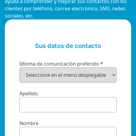
intelig
intera
línea
ayuda a comprender y mejorar sus contactos con los
r LMS
clientes por teléfono, correo electrónico, SMS, redes
n línea
Infor
Tradu
FlagD
sociales, etc.
Benefí
Traduz
Introd
avanz
multil
datos
ools
Formulario
entas para gestionar sus datos
Conec
Conec
GDPR 
de
Sus datos de contacto
IA gen
Conect
Cross
contacto
Conect
Descubre todo
2
Idioma de comunicación preferido
*
Apellido
Nombre