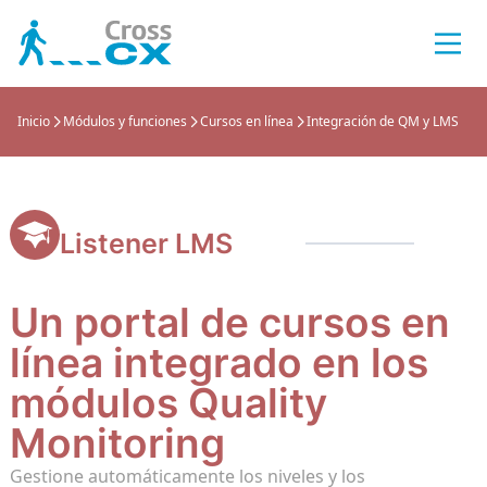
ros módulos
Inicio
Módulos y funciones
Cursos en línea
Integración de QM y LMS
Inter
Speec
Inform
Creac
Porta
Anoni
r QM
Interc
Trans
Inform
Cree t
Un por
Identi
Monitoring
intera
intera
sencil
conoc
perso
Perso
Análi
Infor
Máxim
Sala v
APIs 
Listener LMS
ining
Perso
Detecc
Inform
Distr
Todas 
Facili
Speech Analytics Análisis del sentimiento
evalu
client
posibl
nuestr
Un portal de cursos en
 CRM Dataviz
Medid
Categ
Infor
Muest
Itiner
GetD
línea integrado en los
ación de datos CX a 360
Gestio
Restab
Todos 
Contro
Diseñe
Nuestr
detec
client
satisf
para 
conec
módulos Quality
r Survey
Monitoring
QM au
Resúm
Conec
Integ
SenD
s a clientes y empleados
Aument
Aumen
Todos 
Vincul
Crear 
Gestione automáticamente los niveles y los