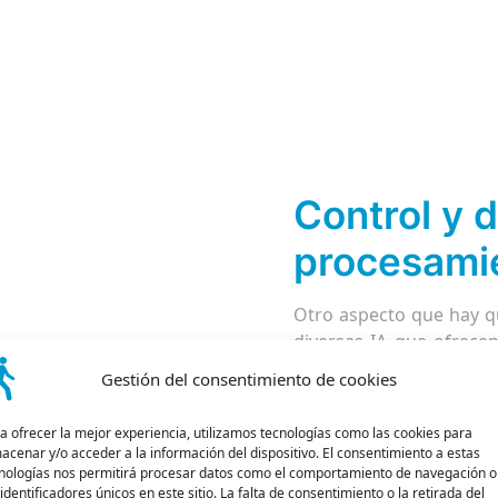
Control y 
procesamie
Otro aspecto que hay qu
diversas IA que ofrecen
Quality Monitoring a ve
Gestión del consentimiento de cookies
UE o recopilan gran cant
gratuitos o de bajo cost
a ofrecer la mejor experiencia, utilizamos tecnologías como las cookies para
es garantía de segurid
acenar y/o acceder a la información del dispositivo. El consentimiento a estas
fuera de todo control.
nologías nos permitirá procesar datos como el comportamiento de navegación o
 identificadores únicos en este sitio. La falta de consentimiento o la retirada del