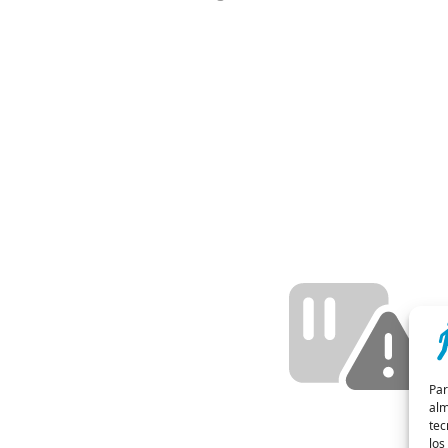
Par
alm
tec
los