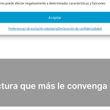
Los equipos de Cross
mo puede afectar negativamente a determinadas características y funciones.
fundamental. Además
explicaremos con detalle
Aceptar
de datos que se pondrán
Preferencias de exclusión voluntaria
Declaración de confidencialidad
ectura que más le convenga