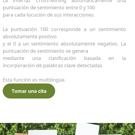
intelig
intera
línea
La interfaz Cross-Mining automáticamente una
r LMS
puntuación de sentimiento entre 0 y 100
n línea
Infor
Tradu
FlagD
para cada locución de sus interacciones.
Benefí
Traduz
Introd
avanz
multil
datos
La puntuación 100 corresponde a un sentimiento
ools
absolutamente positivo
entas para gestionar sus datos
Conec
Conec
GDPR 
y el 0 a un sentimiento absolutamente negativo. La
IA gen
Conect
Cross
puntuación de sentimiento se genera
Conect
mediante una clasificación basada en la
Descubre todo
incorporación de palabras clave detectadas.
Esta función es multilingüe.
Tomar una cita