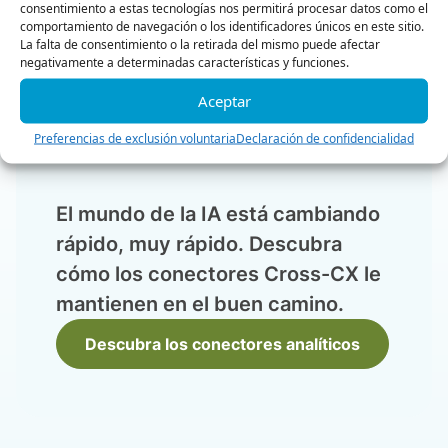
consentimiento a estas tecnologías nos permitirá procesar datos como el
comportamiento de navegación o los identificadores únicos en este sitio.
La falta de consentimiento o la retirada del mismo puede afectar
negativamente a determinadas características y funciones.
¿Qué IA(s) en Cross-
Aceptar
CX?
Preferencias de exclusión voluntaria
Declaración de confidencialidad
El mundo de la IA está cambiando
rápido, muy rápido. Descubra
cómo los conectores Cross-CX le
mantienen en el buen camino.
Descubra los conectores analíticos